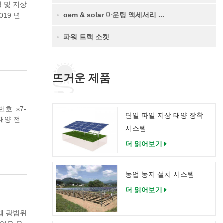
 및 지상
oem & solar 마운팅 액세서리 ...
19 년
파워 트랙 소켓
뜨거운 제품
번호. s7-
단일 파일 지상 태양 장착
 태양 전
시스템
받았지만
가를 포
더 읽어보기
 더 나은
농업 농지 설치 시스템
더 읽어보기
스템 광범위