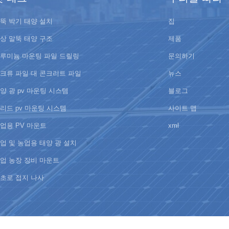
뚝 박기 태양 설치
집
상 말뚝 태양 구조
제품
루미늄 마운팅 파일 드릴링
문의하기
크류 파일 대 콘크리트 파일
뉴스
양 광 pv 마운팅 시스템
블로그
리드 pv 마운팅 시스템
사이트 맵
업용 PV 마운트
xml
업 및 농업용 태양 광 설치
업 농장 장비 마운트
초로 접지 나사