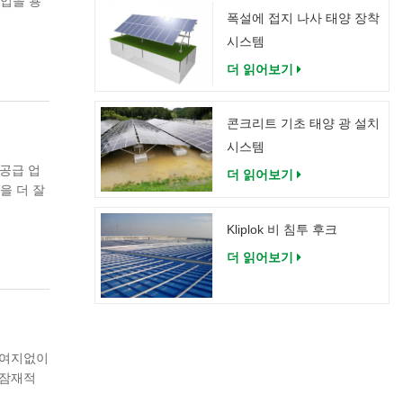
작업을 용
폭설에 접지 나사 태양 장착
 및 스캔
모든 물
시스템
로 인해 대
더 읽어보기
콘크리트 기초 태양 광 설치
시스템
 공급 업
더 읽어보기
을 더 잘
Kliplok 비 침투 후크
더 읽어보기
 여지없이
 잠재적