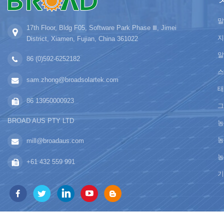
말
17th Floor, Bldg F05, Software Park Phase Ⅲ, Jimei
지
District, Xiamen, Fujian, China 361022
알
86 (0)592-6252182
스
sam.zhong@broadsolartek.com
태
86 13950000923
그
BROAD AUS PTY LTD
농
농
mill@broadaus.com
농
+61 432 559 991
기