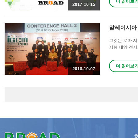
더 읽어보
2017-10-15
말레이시아 i
그것은 로마 시
지붕 태양 전지
따라 다른 지붕
더 읽어보
2016-10-07