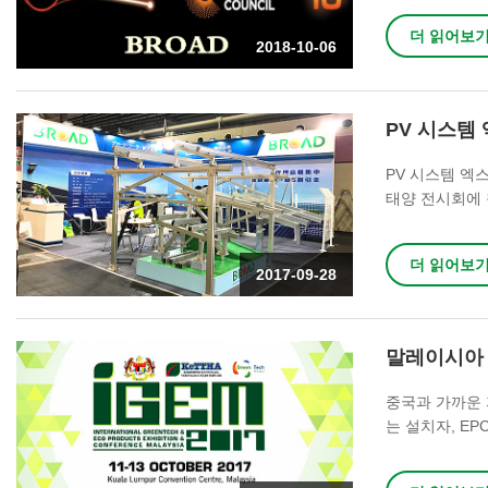
더 읽어보
2018-10-06
PV 시스템 
PV 시스템 엑
태양 전시회에 
상 태양 광 설
더 읽어보
2017-09-28
말레이시아 i
중국과 가까운 
는 설치자, EP
7days를 소