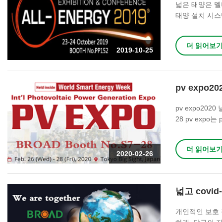
넓은 태양은 멜
태양 설치 시스템
10 월 23 ~ 2
더 읽어보
2019-10-25
pv expo2
pv expo2020
28 pv exp
지 / 모듈이 
올해의 태양 전
더 읽어보
기했습니다. 대
2020-02-26
협력을 논의하는 
넓고 covid-
개인적인 보호 장