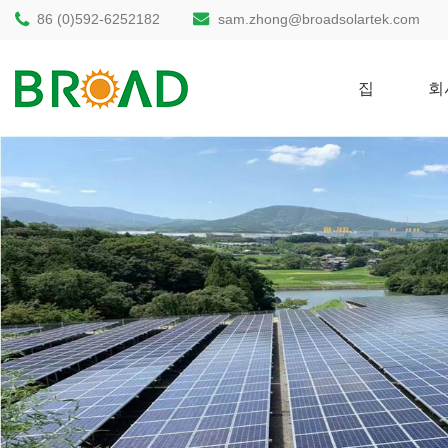
86 (0)592-6252182
sam.zhong@broadsolartek.com
집
회