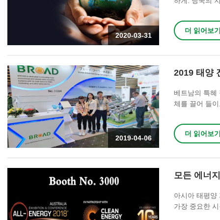
하게. 당국의 
이하게하기 위해
온도를 매일 사
더 읽어보
건에 안전하고 위
2020-03-31
부분의 중국 공급
2019 태양
베트남의 특혜 
체를 끌어 들이
지원하기 위해 
더 읽어보
2019-04-06
모든 에너지 
아시아 태평양 
가장 중요한 시
파트너들에 대