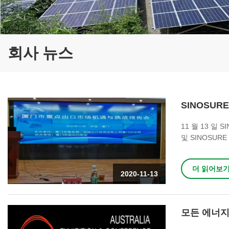
회사 뉴스
SINOSUR
11 월 13 일 
및 SINOSUR
맞춘 컨퍼런스,
심각하며, 국제
더 읽어보
로운 에너지 관
2020-11-13
더 많은 관심을 
모든 에너지 