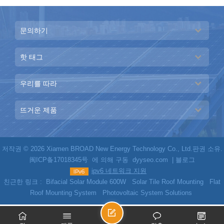
문의하기
핫 태그
우리를 따라
뜨거운 제품
저작권 © 2026 Xiamen BROAD New Energy Technology Co., Ltd.판권 소유.
闽ICP备17018345号
에 의해 구동
dyyseo.com
|
블로그
ipv6 네트워크 지원
친근한 링크 :
Bifacial Solar Module 600W
Solar Tile Roof Mounting
Flat
Roof Mounting System
Photovoltaic System Solutions
메